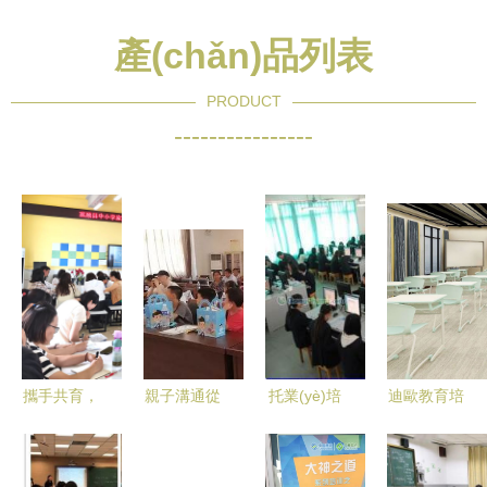
產(chǎn)品列表
PRODUCT
----------------
攜手共育，
親子溝通從
托業(yè)培
迪歐教育培
賦能未來
心開始 縣
訓優(yōu)
訓家具 課
富順縣中小
心理咨詢協
選 廣州白
桌椅專為教