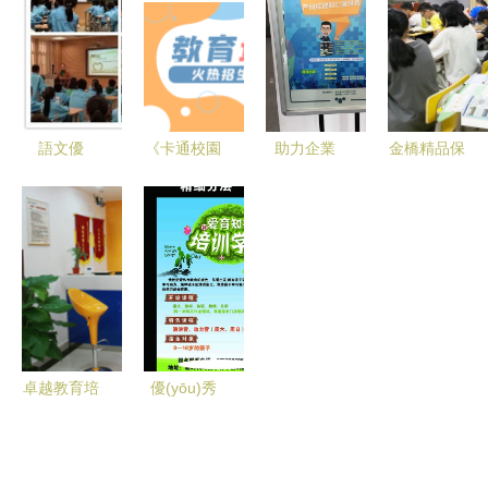
學家庭教育
(xié)會走進
云技師學院
育賦能，成
種子教師培
景潭村開展
助你高效通
就學習新體
訓圓滿舉行
家庭教育專
關(guān)
驗
題講座
語文優
《卡通校園
助力企業
金橋精品保
(yōu)質
·成長加油
(yè)成長 —
障教育之金
(zhì)課評選
站》——用
產(chǎn)品
橋?qū)W子
活動在我校
色彩點亮教
相關(guān)
的一天
舉行
育之路
培訓與咨詢
服務
（2021/2022，
面向企業
卓越教育培
優(yōu)秀
(yè)）
訓中心(燕
成長，從這
翔路店) 專
里開始——
業(yè)教育
XX教育培