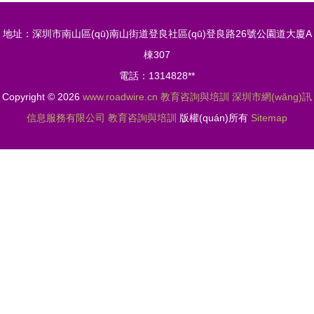
咨詢與培訓
訓學校
地址：深圳市南山區(qū)南山街道登良社區(qū)登良路26號公園道大廈A
服務，助力
棟307
學業(yè)輝
電話：1314828**
煌
Copyright © 2026
www.roadwire.cn
教育咨詢與培訓
深圳市網(wǎng)訊
信息服務有限公司
教育咨詢與培訓
版權(quán)所有
Sitemap