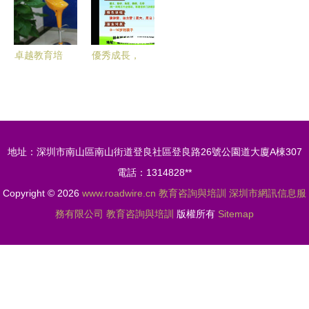
面向企業）
卓越教育培
優秀成長，
訓中心(燕
從這里開始
翔路店) 專
——XX教
業教育咨詢
育培訓學校
與培訓服
地址：深圳市南山區南山街道登良社區登良路26號公園道大廈A棟307
務，助力學
電話：1314828**
業輝煌
Copyright © 2026
www.roadwire.cn
教育咨詢與培訓
深圳市網訊信息服
務有限公司
教育咨詢與培訓
版權所有
Sitemap