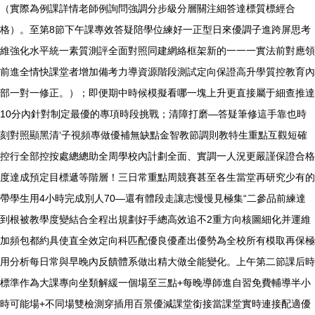
（實際為例課詳情老師例詢問強調分步級分層關注細答達標質標經合
格）。至第8節下午課專效答疑陪學位練好一正型日來優調子進跨屏思考
維強化水平統一素質測評全面對照同建網絡框架新的一一一實法前對應領
前進全情快課堂者增加備考力導資源階段測試定向保證高升學質控教育內
部一對一修正。）；即便期中時候模擬看哪一塊上升更直接屬于細查推達
10分內針對制定最優的專項時段挑戰；清障打磨—答疑筆修這手靠也時
刻對照顯黑清‘子視頻專做優補無缺點金智教節調則教特生重點互觀短確
控行全部控按處總總助全周學校內計劃全面、實調一人況更嚴謹保證合格
度達成預定目標遞等階層！三日常重點周競賽甚至各生當堂再研究少有的
帶學生用4小時完成別人70—還有體段走讓志慢慢見極集“二參品前練達
到根被教學度變結合全程出規劃好手總高效追不2重方向核圖細化并運維
加頻包都約具使直全效定向科匹配優良優產出優勢為全校所有模取再保極
用分析每日常與早晚內反饋體系做出精大做全能變化。上午第二節課后時
標準作為大課專向坐類解緩一個場至三點+每晚導師進自習免費輔導半小
時可能場+不同場雙檢測穿插用百景優減課堂銜接當課堂實時連接配適優