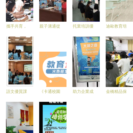
攜手共育，
親子溝通從
托業培訓優
迪歐教育培
賦能未來
心開始 縣
選 廣州白
訓家具 課
富順縣中小
心理咨詢協
云技師學院
桌椅專為教
學家庭教育
會走進景潭
助你高效通
育賦能，成
種子教師培
村開展家庭
關
就學習新體
訓圓滿舉行
教育專題講
驗
座
語文優質課
《卡通校園
助力企業成
金橋精品保
評選活動在
·成長加油
長 — 產品
障教育之金
我校舉行
站》——用
相關培訓與
橋學子的一
色彩點亮教
咨詢服務
天
育之路
（2021/2022，