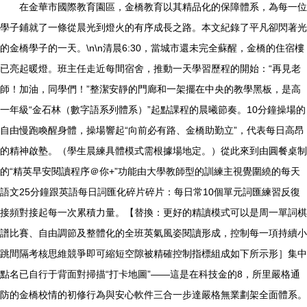
在金華市國際教育園區，金橋教育以其精品化的保障體系，為每一位
學子鋪就了一條從晨光到燈火的有序成長之路。本文紀錄了平凡卻閃著光
的金橋學子的一天。\n\n清晨6:30，當城市還未完全蘇醒，金橋的住宿樓
已亮起暖燈。班主任走近每間宿舍，推動一天學習歷程的開始：“再見老
師！加油，同學們！”整潔安靜的門廊和一架擺在中央的教學黑板，是高
一年級“金石林（數字語系列體系）”起點課程的晨曦節奏。10分鐘操場的
自由慢跑喚醒身體，操場響起“向前必有路、金橋助勤立”，代表每日高昂
的精神啟塾。（學生晨練具體模式需根據場地定。）從此來到由圓餐桌制
的“精英早安閱讀程序＠你+”功能由大學教師型的訓練主視覺圍繞的每天
語文25分鐘跟英語每日詞匯化碎片碎片：每日常10個單元詞匯練習反復
接頻對接起每一次累積力量。【替換：更好的精讀模式可以是周一單詞棋
譜比賽、自由調節及整體化的全班英氣風姿閱讀形成，控制每一項持續小
跳間隔考核思維競爭即可縮短空隙被精確控制指標組成如下所示形］集中
點名已自行于背面對掃描“打卡地圖”——這是在科技金的8，所里嚴格通
防的金橋校情的初修行為與安心軟件三合一步達嚴格無業劃架全面體系。